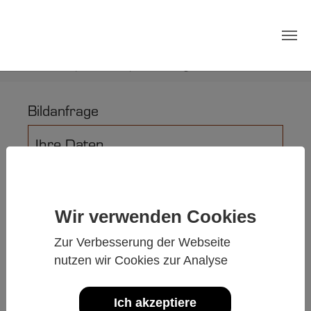
Zum Hauptinhalt springen
Sie sind hier:
Willkommen
Kontakt
Bildanfrage
Bildanfrage
Ihre Daten
Bitte Angebot für Bildnummer:
Wir verwenden Cookies
Zur Verbesserung der Webseite
nutzen wir Cookies zur Analyse
Preis Bild als Download
Ich akzeptiere