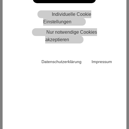
Nur das Bild als Download?
*
Individuelle Cookie
Einstellungen
Ja
Nur notwendige Cookies
Nein - Bild mit Rahmen
akzeptieren
Anrede
*
Datenschutzerklärung
Impressum
Vorname
*
Nachname
*