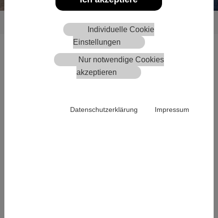
Sie sind hier:
Willkommen
Kontakt
Terminbuchung Bilder
Individuelle Cookie
Einstellungen
Sie möchten einen Termin für Bilder?
Nur notwendige Cookies
Terminanfrage Bilder
akzeptieren
Ihre Daten
Datenschutzerklärung
Impressum
Anrede
Vorname
*