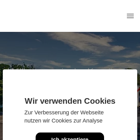
Zum Hauptinhalt springen
Willkommen in der Kapellerst.
19
im Fotostudio
Wir verwenden Cookies
Zur Verbesserung der Webseite
nutzen wir Cookies zur Analyse
Ich akzeptiere