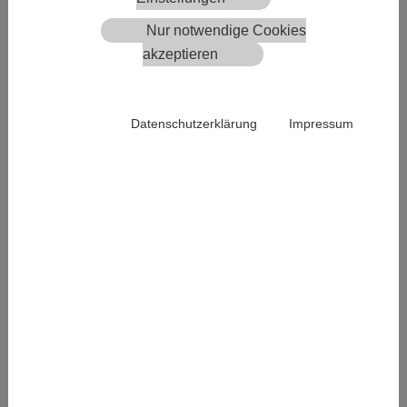
Nur notwendige Cookies
akzeptieren
Datenschutzerklärung
Impressum
brillante Farbwiedergabe, Wasserfest, reisfest, abwaschbar, Keilrahmen
Classic 45, 18mm starkes Holz, mit Motiv bedrucktes Canvas, auf der
Rückseite des Rahmens aufgespannt und fixiert, garantiert bis zu 7
Jahre UV Beständigkeit
Alu Dibond Rückrahmen