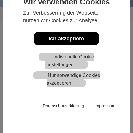
Wir verwenden Cookies
Sie sind hier:
Zur Verbesserung der Webseite
Willkommen
Portfolio
Produktfotografie
nutzen wir Cookies zur Analyse
Ich setze Ihr Produkt ins rechte Licht...
Ich akzeptiere
Im Rahmen der Produktfotografie habe ich spezielle Techniken
für glänzende Oberflächen entwickelt.
Individuelle Cookie
Sehr gerne fotografiere ich Ihre Weinflaschen, Schmuck oder
Einstellungen
sonstige glänzende Produkte mittels dieser speziellen Technik.
Nur notwendige Cookies
Da ich ja in der Pfalz wohne und den Wein liebe, freue ich mich
akzeptieren
über jedes neue Weingut, das meine Aufnahmetechnik testen
möchte.
Datenschutzerklärung
Impressum
Natürlich kann ich auch andere Produktarten fotografieren,
ich finde es immer sehr spannend neue Produkte abzulichten,
denn für jedes neue Produkt muss man neue Lichtsetups
entwickeln.